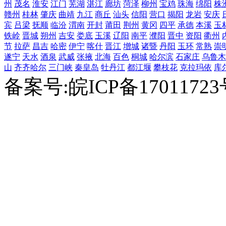
州
茂名
淮安
江门
芜湖
湛江
廊坊
菏泽
柳州
宝鸡
珠海
绵阳
株
赣州
桂林
肇庆
曲靖
九江
商丘
汕头
信阳
营口
揭阳
龙岩
安庆
宾
吕梁
抚顺
临汾
渭南
开封
莆田
荆州
黄冈
四平
承德
本溪
玉
铁岭
晋城
朔州
吉安
娄底
玉溪
辽阳
南平
濮阳
晋中
资阳
衢州
节
拉萨
昌吉
哈密
伊宁
喀什
晋江
增城
诸暨
丹阳
玉环
常熟
崇
遂宁
天水
酒泉
武威
张掖
北海
百色
桐城
哈尔滨
石家庄
乌鲁木
山
齐齐哈尔
三门峡
秦皇岛
牡丹江
都江堰
攀枝花
克拉玛依
库
备案号:皖ICP备1701172