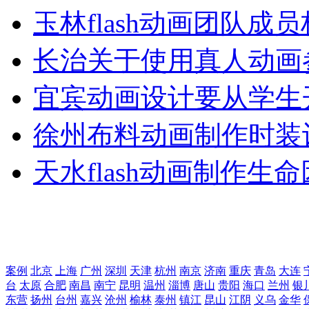
玉林flash动画团队成
长治关于使用真人动画
宜宾动画设计要从学生
徐州布料动画制作时装
天水flash动画制作生
案例
北京
上海
广州
深圳
天津
杭州
南京
济南
重庆
青岛
大连
台
太原
合肥
南昌
南宁
昆明
温州
淄博
唐山
贵阳
海口
兰州
银
东营
扬州
台州
嘉兴
沧州
榆林
泰州
镇江
昆山
江阴
义乌
金华